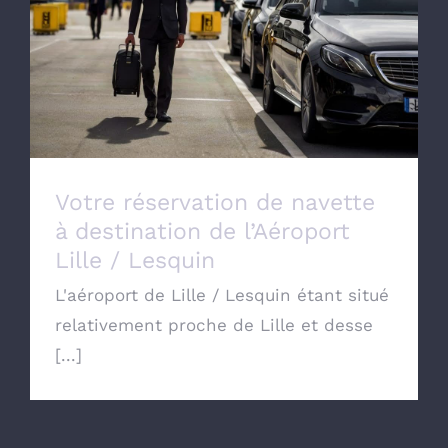
Votre réservation de navette à destination
de l’Aéroport Lille / Lesquin
Votre réservation de navette
à destination de l’Aéroport
Lille / Lesquin
L'aéroport de Lille / Lesquin étant situé
relativement proche de Lille et desse
[...]