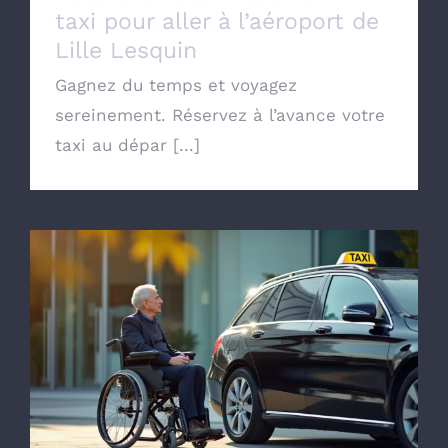
taxi pour aller à l’aéroport de
Lille Lesquin
Gagnez du temps et voyagez
sereinement. Réservez à l’avance votre
taxi au dépar [...]
Commander un taxi conventionné avec la
CPAM de Lille pour transport Médical