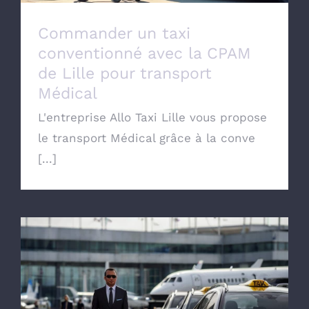
Commander un taxi
conventionné avec la CPAM
de Lille pour transport
Médical
L'entreprise Allo Taxi Lille vous propose
le transport Médical grâce à la conve
[...]