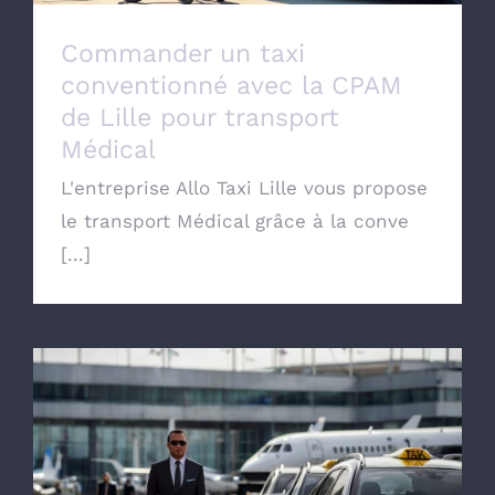
Commander un taxi
conventionné avec la CPAM
de Lille pour transport
Médical
L'entreprise Allo Taxi Lille vous propose
le transport Médical grâce à la conve
[...]