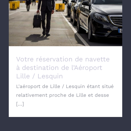
Votre réservation de navette à destination
de l’Aéroport Lille / Lesquin
Votre réservation de navette
à destination de l’Aéroport
Lille / Lesquin
L'aéroport de Lille / Lesquin étant situé
relativement proche de Lille et desse
[...]