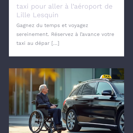
taxi pour aller à l’aéroport de
Lille Lesquin
Gagnez du temps et voyagez
sereinement. Réservez à l’avance votre
taxi au dépar [...]
Commander un taxi conventionné avec la
CPAM de Lille pour transport Médical