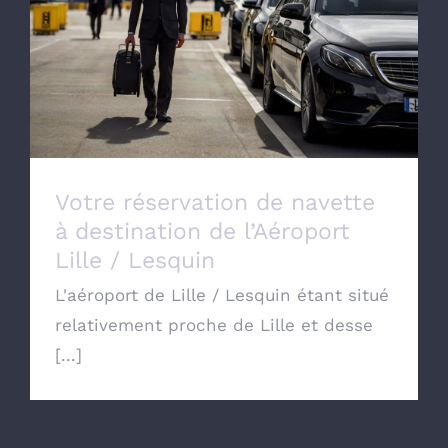
Votre réservation de navette à destination
de l’Aéroport Lille / Lesquin
Votre réservation de navette
à destination de l’Aéroport
Lille / Lesquin
L'aéroport de Lille / Lesquin étant situé
relativement proche de Lille et desse
[...]