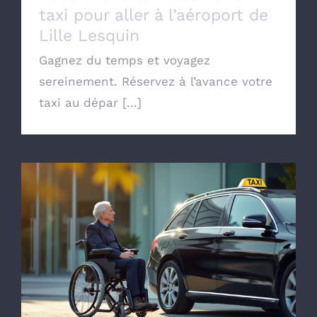
taxi pour aller à l’aéroport de
Lille Lesquin
Gagnez du temps et voyagez
sereinement. Réservez à l’avance votre
taxi au dépar [...]
Commander un taxi conventionné avec la
CPAM de Lille pour transport Médical