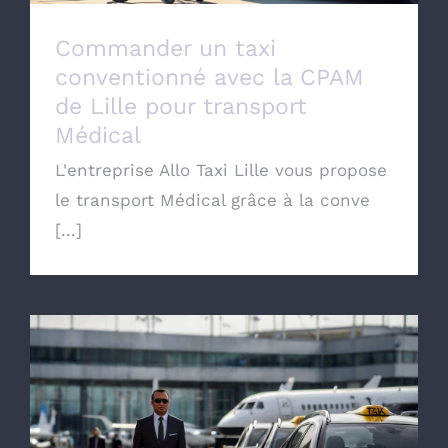
Commander un taxi
conventionné avec la CPAM
de Lille pour transport
Médical
L'entreprise Allo Taxi Lille vous propose
le transport Médical grâce à la conve
[...]