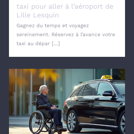
taxi pour aller à l’aéroport de
Lille Lesquin
Gagnez du temps et voyagez
sereinement. Réservez à l’avance votre
taxi au dépar [...]
Commander un taxi conventionné avec la
CPAM de Lille pour transport Médical