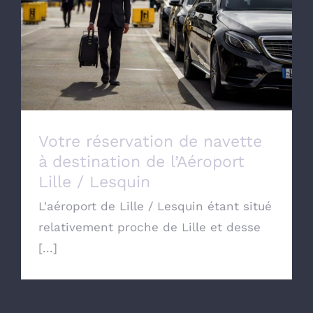
Votre réservation de navette à destination
de l’Aéroport Lille / Lesquin
Votre réservation de navette
à destination de l’Aéroport
Lille / Lesquin
L'aéroport de Lille / Lesquin étant situé
relativement proche de Lille et desse
[...]