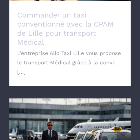
Commander un taxi
conventionné avec la CPAM
de Lille pour transport
Médical
L'entreprise Allo Taxi Lille vous propose
le transport Médical grâce à la conve
[...]