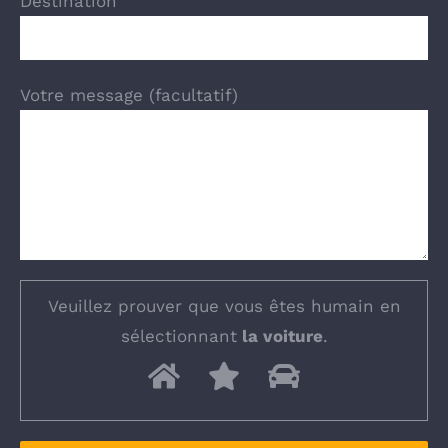
Destination
Votre message (facultatif)
Veuillez prouver que vous êtes humain en
sélectionnant
la voiture
.