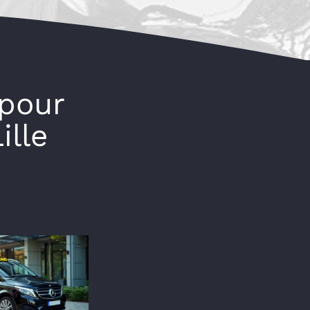
pour
ille