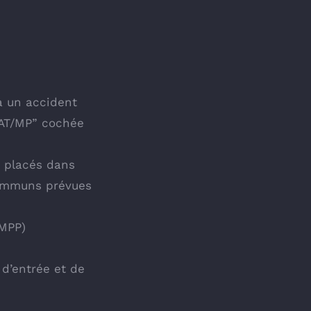
à un accident
n AT/MP” cochée
s placés dans
communs prévues
CMPP)
 d’entrée et de