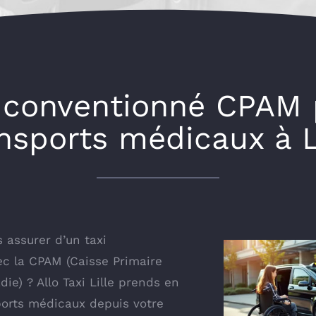
i conventionné CPAM 
nsports médicaux à L
 assurer d’un taxi
c la CPAM (Caisse Primaire
ie) ? Allo Taxi Lille prends en
ports médicaux depuis votre