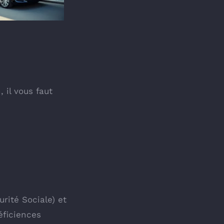
 il vous faut
rité Sociale) et
éficiences