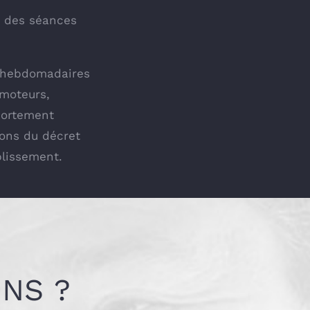
r des séances
ou hebdomadaires
 moteurs,
portement
ions du décret
blissement.
NS ?