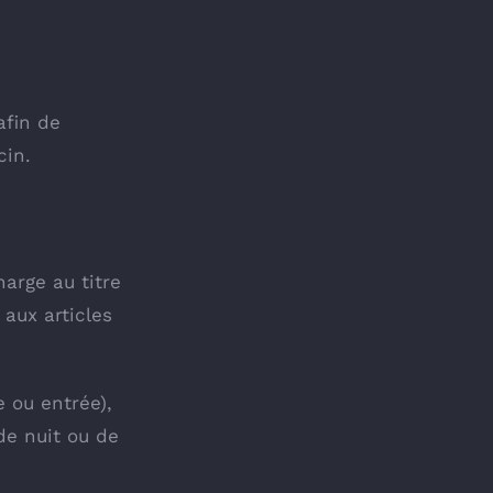
fin de
cin.
arge au titre
 aux articles
e ou entrée),
de nuit ou de