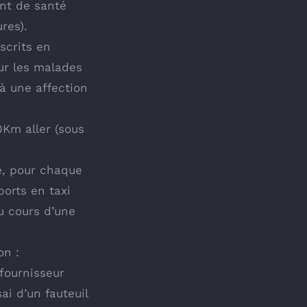
ent de santé
res).
scrits en
our les malades
 à une affection
0Km aller (sous
e, pour chaque
orts en taxi
u cours d’une
on :
fournisseur
ai d’un fauteuil