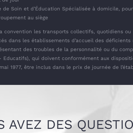
e de Soin et d’Éducation Spécialisée à domicile, pou
roupement au siège
la convention les transports collectifs, quotidiens 
cés dans les établissements d’accueil des déficients
résentant des troubles de la personnalité ou du com
o- Educatifs), qui doivent conformément aux disposit
ai 1977, être inclus dans le prix de journée de l’éta
S AVEZ DES QUESTIO