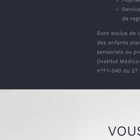
Servic
de reg
Sont exclus de 
des enfants pla
sensoriels ou p
(institut Médic
n°77-540 du 27 m
VOU