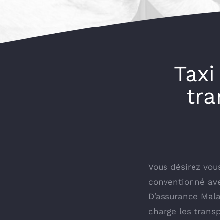
Tax
tra
Vous désirez vous
conventionné ave
D’assurance Malad
charge les trans