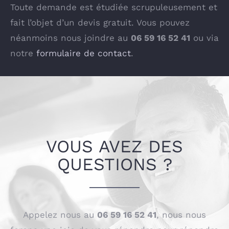
Toute demande est étudiée scrupuleusement et
fait l’objet d’un devis gratuit. Vous pouvez
néanmoins nous joindre au
06 59 16 52 41
ou via
notre
formulaire de contact
.
VOUS AVEZ DES
QUESTIONS ?
Appelez nous au
06 59 16 52 41
, nous nous