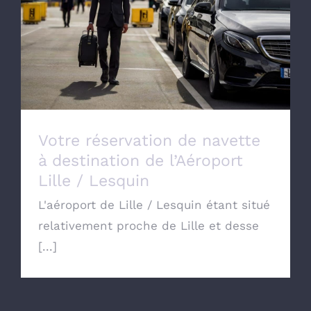
Votre réservation de navette à destination
de l’Aéroport Lille / Lesquin
Votre réservation de navette
à destination de l’Aéroport
Lille / Lesquin
L'aéroport de Lille / Lesquin étant situé
relativement proche de Lille et desse
[...]