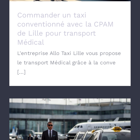
Commander un taxi
conventionné avec la CPAM
de Lille pour transport
Médical
L'entreprise Allo Taxi Lille vous propose
le transport Médical grâce à la conve
[...]