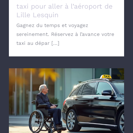
taxi pour aller à l’aéroport de
Lille Lesquin
Gagnez du temps et voyagez
sereinement. Réservez à l’avance votre
taxi au dépar [...]
Commander un taxi conventionné avec la
CPAM de Lille pour transport Médical