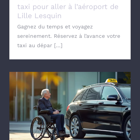
taxi pour aller à l’aéroport de
Lille Lesquin
Gagnez du temps et voyagez
sereinement. Réservez à l’avance votre
taxi au dépar [...]
Commander un taxi conventionné avec la
CPAM de Lille pour transport Médical