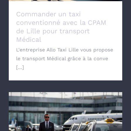
Commander un taxi
conventionné avec la CPAM
de Lille pour transport
Médical
L'entreprise Allo Taxi Lille vous propose
le transport Médical grâce à la conve
[...]