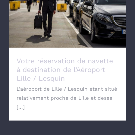
Votre réservation de navette à destination
de l’Aéroport Lille / Lesquin
Votre réservation de navette
à destination de l’Aéroport
Lille / Lesquin
L'aéroport de Lille / Lesquin étant situé
relativement proche de Lille et desse
[...]