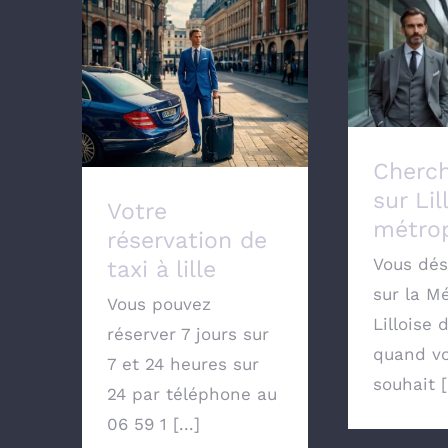
Chercher 
Votre réservation de
et sa
taxi à lille
Cherch
sur Lil
Votre
métro
réservation de
Vous dés
taxi à lille
sur la M
Vous pouvez
Lilloise 
réserver 7 jours sur
quand vo
7 et 24 heures sur
souhait [.
24 par téléphone au
06 59 1 [...]