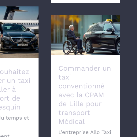
souhaitez
Commander un taxi
 un taxi pour
conventionné avec la
l’aéroport de
CPAM de Lille pour
e Lesquin
transport Médical
Commander un
ouhaitez
taxi
er un taxi
conventionné
ler à
avec la CPAM
port de
de Lille pour
Lesquin
transport
du temps et
Médical
L'entreprise Allo Taxi
ent.