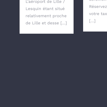
L'aéroport de Lille /
Réservez
Lesquin étant situé
votre ta
relativement proche
[...]
de Lille et desse [...]