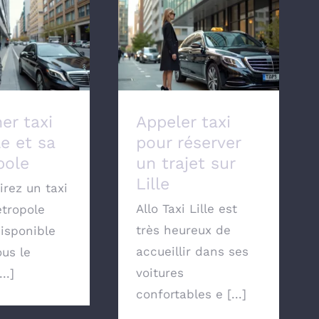
Appeler taxi pour
taxi sur Lille
réserver un trajet sur
 métropole
Lille
er taxi
Appeler taxi
le et sa
pour réserver
pole
un trajet sur
Lille
irez un taxi
Allo Taxi Lille est
étropole
très heureux de
disponible
accueillir dans ses
us le
voitures
..]
confortables e [...]