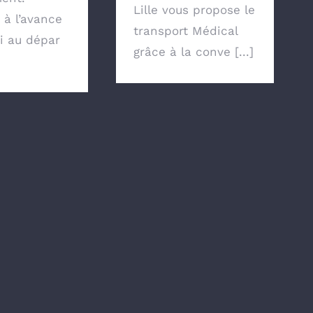
Lille vous propose le
 à l’avance
transport Médical
xi au dépar
grâce à la conve [...]