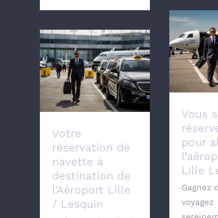
Vous 
réserver
Votre réservation de
aller à 
navette à destination
Lill
de l’Aéroport Lille /
Lesquin
Vous s
réserv
Votre
pour al
réservation de
l’aéro
navette à
Lille 
destination de
Gagnez 
l’Aéroport Lille
voyagez
/ Lesquin
sereinem